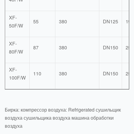
XF-
55
380
DN125
195
50F/W
XF-
87
380
DN150
254
80F/W
XF-
110
380
DN150
250
100F/W
Бирка: компрессор воздуха: Refrigerated сушильщик
воздуха сушильщика воздуха машина обработки
воздуха