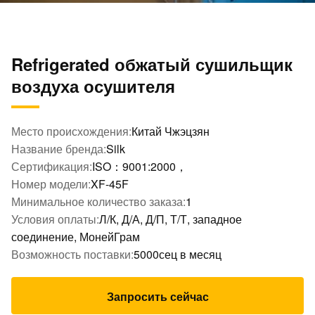
Refrigerated обжатый сушильщик
воздуха осушителя
Место происхождения:
Китай Чжэцзян
Название бренда:
Silk
Сертификация:
ISO：9001:2000，
Номер модели:
XF-45F
Минимальное количество заказа:
1
Условия оплаты:
Л/К, Д/А, Д/П, Т/Т, западное
соединение, МонейГрам
Возможность поставки:
5000сец в месяц
Запросить сейчас