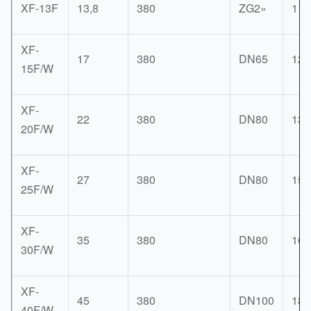
XF-13F
13,8
380
ZG2»
118
XF-
17
380
DN65
122
15F/W
XF-
22
380
DN80
136
20F/W
XF-
27
380
DN80
155
25F/W
XF-
35
380
DN80
165
30F/W
XF-
45
380
DN100
186
40F/W