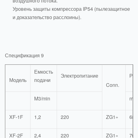
воздушного потока.
Уровень защиты компрессора IP54 (пылезащитное
и доказательство расслоины).
Спецификация 9
Емкость
Электропитание
Ра
Модель
подачи
Conn.
M3/min
mm
XF-1F
1,2
220
ZG1»
680
XF-2F
2,4
220
ZG1»
700